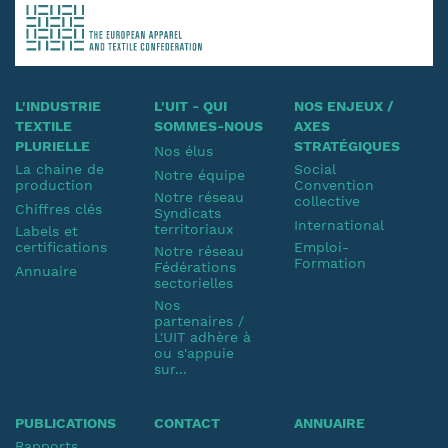
L'INDUSTRIE
L'UIT - QUI
NOS ENJEUX /
TEXTILE
SOMMES-NOUS
AXES
PLURIELLE
STRATÉGIQUES
Nos élus
La chaine de
Social
Notre équipe
production
Convention
Notre réseau
collective
Chiffres clés
Syndicats
International
territoriaux
Labels et
certifications
Emploi-
Notre réseau
Formation
Fédérations
Annuaire
sectorielles
Nos
partenaires /
L'UIT adhère à
ou s'appuie
sur...
PUBLICATIONS
CONTACT
ANNUAIRE
Rapports