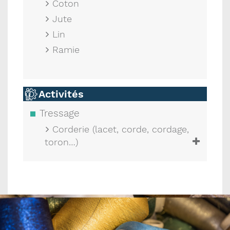
Coton
Jute
Lin
Ramie
Activités
Tressage
Corderie (lacet, corde, cordage,
toron…)