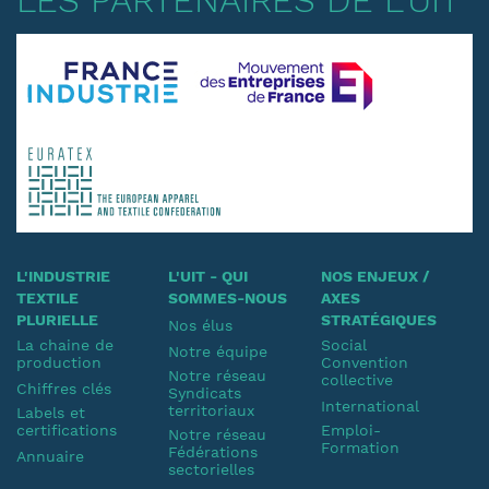
LES PARTENAIRES DE L'UIT
L'INDUSTRIE
L'UIT - QUI
NOS ENJEUX /
TEXTILE
SOMMES-NOUS
AXES
PLURIELLE
STRATÉGIQUES
Nos élus
La chaine de
Social
Notre équipe
production
Convention
Notre réseau
collective
Chiffres clés
Syndicats
International
territoriaux
Labels et
certifications
Emploi-
Notre réseau
Formation
Fédérations
Annuaire
sectorielles