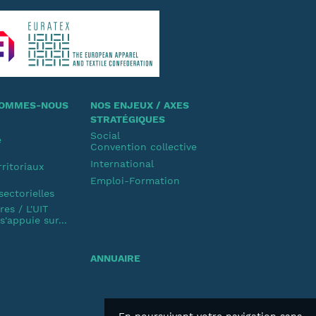
 SOMMES-NOUS
NOS ENJEUX / AXES
STRATÉGIQUES
Social
e
Convention collective
u
International
rritoriaux
Emploi-Formation
u
sectorielles
es / L'UIT
'appuie sur...
ANNUAIRE