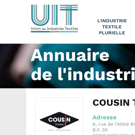
L'INDUSTRIE
TEXTILE
PLURIELLE
Annuaire
de l'industr
COUSIN 
Adresse
8, rue de l'Abbé 
B.P. 39