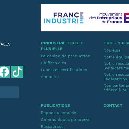
L'INDUSTRIE TEXTILE
L'UIT - QUI
GALES
PLURIELLE
Nos élus
La chaine de production
Notre équip
Chiffres clés
Notre résea
Syndicats te
Labels et certifications
Notre résea
Annuaire
Fédérations 
Nos partenair
adhère à ou s
PUBLICATIONS
CONTACT
Rapports annuels
Communiqués de presse
Ressources