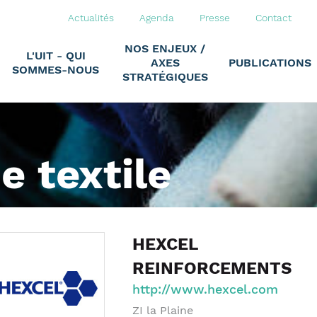
Actualités
Agenda
Presse
Contact
NOS ENJEUX /
L'UIT - QUI
AXES
PUBLICATIONS
SOMMES-NOUS
STRATÉGIQUES
ie textile
HEXCEL
REINFORCEMENTS
http://www.hexcel.com
ZI la Plaine