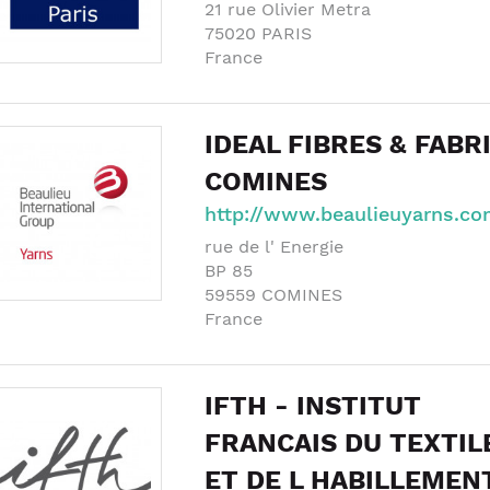
21 rue Olivier Metra
75020
PARIS
France
IDEAL FIBRES & FABR
COMINES
http://www.beaulieuyarns.co
rue de l' Energie
BP 85
59559
COMINES
France
IFTH - INSTITUT
FRANCAIS DU TEXTIL
ET DE L HABILLEMEN