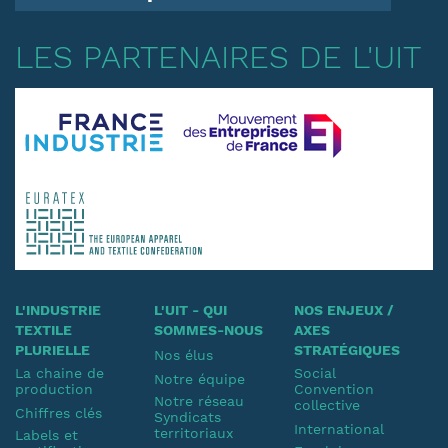
LES PARTENAIRES DE L'UIT
L'INDUSTRIE
L'UIT - QUI
NOS ENJEUX /
TEXTILE
SOMMES-NOUS
AXES
PLURIELLE
STRATÉGIQUES
Nos élus
La chaine de
Social
Notre équipe
production
Convention
Notre réseau
collective
Chiffres clés
Syndicats
International
territoriaux
Labels et