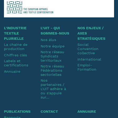
L'INDUSTRIE
L'UIT - QUI
NOS ENJEUX /
TEXTILE
SOMMES-NOUS
AXES
PLURIELLE
STRATÉGIQUES
Nos élus
La chaine de
Social
Notre équipe
production
Convention
Notre réseau
collective
Chiffres clés
Syndicats
International
territoriaux
Labels et
certifications
Emploi-
Notre réseau
Formation
Fédérations
Annuaire
sectorielles
Nos
partenaires /
L'UIT adhère à
ou s'appuie
sur...
PUBLICATIONS
CONTACT
ANNUAIRE
Rapports