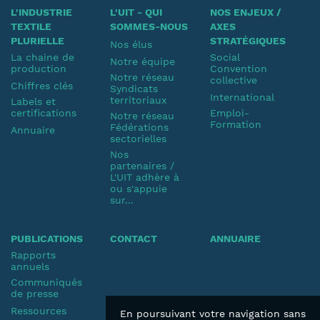
L'INDUSTRIE
L'UIT - QUI
NOS ENJEUX /
TEXTILE
SOMMES-NOUS
AXES
PLURIELLE
STRATÉGIQUES
Nos élus
La chaine de
Social
Notre équipe
production
Convention
Notre réseau
collective
Chiffres clés
Syndicats
International
territoriaux
Labels et
certifications
Emploi-
Notre réseau
Formation
Fédérations
Annuaire
sectorielles
Nos
partenaires /
L'UIT adhère à
ou s'appuie
sur...
PUBLICATIONS
CONTACT
ANNUAIRE
Rapports
annuels
Communiqués
de presse
Ressources
En poursuivant votre navigation sans