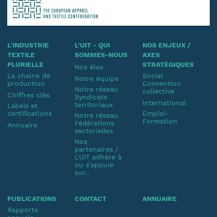
L'INDUSTRIE
L'UIT - QUI
NOS ENJEUX /
TEXTILE
SOMMES-NOUS
AXES
PLURIELLE
STRATÉGIQUES
Nos élus
La chaine de
Social
Notre équipe
production
Convention
Notre réseau
collective
Chiffres clés
Syndicats
International
territoriaux
Labels et
certifications
Emploi-
Notre réseau
Formation
Fédérations
Annuaire
sectorielles
Nos
partenaires /
L'UIT adhère à
ou s'appuie
sur...
PUBLICATIONS
CONTACT
ANNUAIRE
Rapports