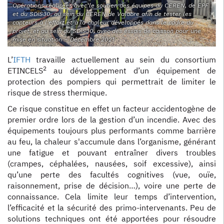
Opérations réalisées avec le soutien des équipes du CEREN, de EPF
et du SDIS30, au sein du CEREN de Valabre afin de tester les
capteurs à l'effort et à la chaleur développés dans le cadre du
projet, et au sein du SDIS30, avec des essais de caisson pour une
mise en situation – Décembre 2021
L’
IFTH
travaille actuellement au sein du consortium
2
ETINCELS
au développement d’un équipement de
protection des pompiers qui permettrait de limiter le
risque de stress thermique.
Ce risque constitue en effet un facteur accidentogène de
premier ordre lors de la gestion d’un incendie. Avec des
équipements toujours plus performants comme barrière
au feu, la chaleur s'accumule dans l’organisme, générant
une fatigue et pouvant entraîner divers troubles
(crampes, céphalées, nausées, soif excessive), ainsi
qu’une perte des facultés cognitives (vue, ouïe,
raisonnement, prise de décision…), voire une perte de
connaissance. Cela limite leur temps d’intervention,
l’efficacité et la sécurité des primo-intervenants. Peu de
solutions techniques ont été apportées pour résoudre