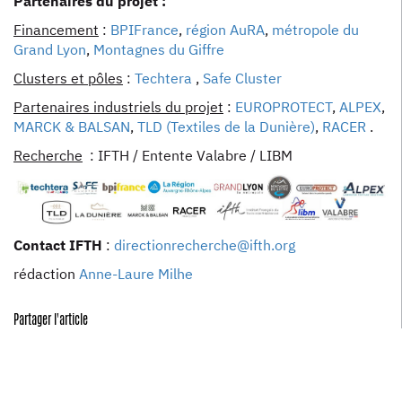
Partenaires du projet :
Financement
:
BPIFrance
,
région AuRA
,
métropole du
Grand Lyon
,
Montagnes du Giffre
Clusters et pôles
:
Techtera
,
Safe Cluster
Partenaires industriels du projet
:
EUROPROTECT
,
ALPEX
,
MARCK & BALSAN
,
TLD (Textiles de la Dunière)
,
RACER
.
Recherche
: IFTH / Entente Valabre / LIBM
Contact IFTH
:
directionrecherche@ifth.org
rédaction
Anne-Laure Milhe
Partager l'article