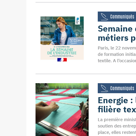
Communiqués
Semaine de
métiers p
Paris, le 22 novem
de formation initi
textile. A l’occas
Communiqués
Energie :
filière tex
La première minis
soutien des entrep
place, elles reste