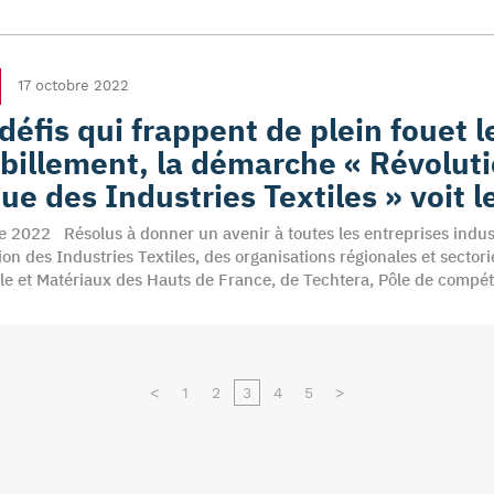
17 octobre 2022
éfis qui frappent de plein fouet les
abillement, la démarche « Révoluti
ue des Industries Textiles » voit l
re 2022 Résolus à donner un avenir à toutes les entreprises industri
ion des Industries Textiles, des organisations régionales et sector
ile et Matériaux des Hauts de France, de Techtera, Pôle de compéti
<
1
2
3
4
5
>