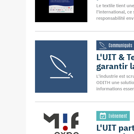
Le textile tient u
l'international, c
responsabilité env
Communiqués
L'UIT & T
garantir l
L'industrie est sc
ODITH une solution
informations essen
Evènement
L'UIT par