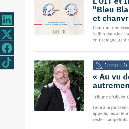
L'UIT et 
"Bleu Bla
et chanvr
Pour une renaissanc
Safilin dans les H
en Bretagne, Linfin
Communiqués
« Au vu d
autremen
Tribune d'Olivier D
Face à la puissanc
appelle, les acteur
rester compétitifs