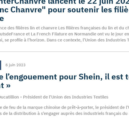
InterChanvre lancent le 22 juin 20
nc Chanvre" pour soutenir les filièr
e
e des filières lin et chanvre Les filières françaises du lin et du 
autsdeFrance et La French Filature en Normandie ont vu le jour en
i, se profile à l’horizon. Dans ce contexte, l’Union des Industries 
6 juin 2023
e l’engouement pour Shein, il est 
t »
ucatillion - Président de l’Union des Industries Textiles
e de feu de la marque chinoise de prêt-à-porter, le président de l’U
s de la distribution à s’engager auprès des industriels français du
.