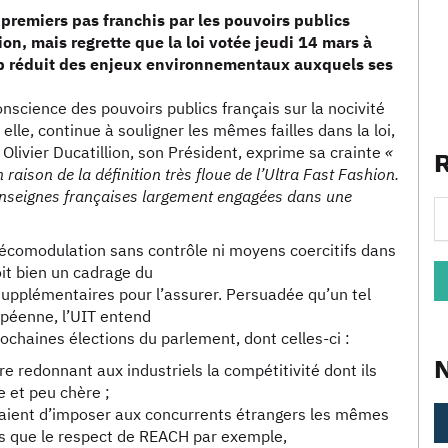
s premiers pas franchis par les pouvoirs publics
hion, mais regrette que la loi votée jeudi 14 mars à
p réduit des enjeux environnementaux auxquels ses
onscience des pouvoirs publics français sur la nocivité
 à elle, continue à souligner les mêmes failles dans la loi,
, Olivier Ducatillion, son Président, exprime sa crainte
«
en raison de la définition très floue de l’Ultra Fast Fashion.
 enseignes françaises largement engagées dans une
e écomodulation sans contrôle ni moyens coercitifs dans
it bien un cadrage du
 supplémentaires pour l’assurer. Persuadée qu’un tel
opéenne, l’UIT entend
rochaines élections du parlement, dont celles-ci :
e redonnant aux industriels la compétitivité dont ils
 et peu chère ;
aient d’imposer aux concurrents étrangers les mêmes
els que le respect de REACH par exemple,