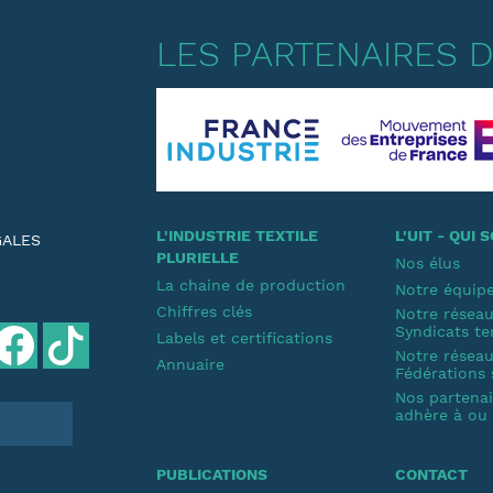
LES PARTENAIRES DE
L'INDUSTRIE TEXTILE
L'UIT - QUI
GALES
PLURIELLE
Nos élus
La chaine de production
Notre équip
Chiffres clés
Notre résea
Syndicats te
Labels et certifications
Notre résea
Annuaire
Fédérations 
Nos partenair
adhère à ou s
PUBLICATIONS
CONTACT