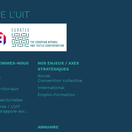
 L'UIT
 SOMMES-NOUS
NOS ENJEUX / AXES
STRATÉGIQUES
Social
e
Convention collective
u
International
rritoriaux
Emploi-Formation
u
sectorielles
es / L'UIT
'appuie sur...
ANNUAIRE