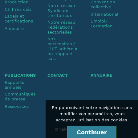
production
Convention
Notre réseau
collective
Chiffres clés
Syndicats
International
territoriaux
Labels et
certifications
Emploi-
Notre réseau
Formation
Fédérations
Annuaire
sectorielles
Nos
partenaires /
L'UIT adhère à
ou s'appuie
sur...
PUBLICATIONS
CONTACT
ANNUAIRE
Rapports
annuels
Communiqués
de presse
Ressources
En poursuivant votre navigation sans
modifier vos paramètres, vous
acceptez l'utilisation des cookies.
© Taktik 2019
Continuer