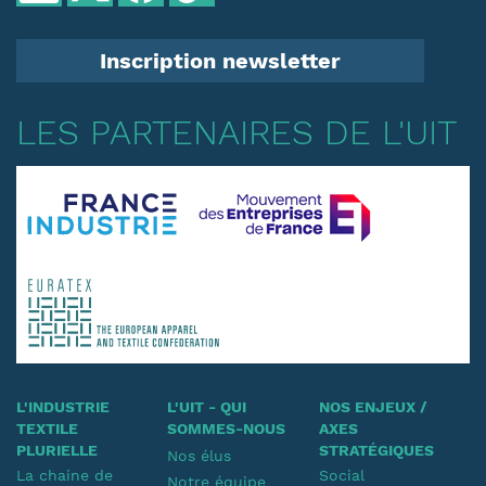
Inscription newsletter
LES PARTENAIRES DE L'UIT
L'INDUSTRIE
L'UIT - QUI
NOS ENJEUX /
TEXTILE
SOMMES-NOUS
AXES
PLURIELLE
STRATÉGIQUES
Nos élus
La chaine de
Social
Notre équipe