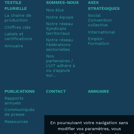
TEXTILE
SOMMES-NOUS
AXES
PLURIELLE
STRATÉGIQUES
Nos élus
La chaine de
Social
Notre équipe
production
Convention
Notre réseau
collective
Chiffres clés
Syndicats
International
territoriaux
Labels et
certifications
Emploi-
Notre réseau
Formation
Fédérations
Annuaire
sectorielles
Nos
partenaires /
L'UIT adhère à
ou s'appuie
sur...
PUBLICATIONS
CONTACT
ANNUAIRE
Rapports
annuels
Communiqués
de presse
Ressources
En poursuivant votre navigation sans
modifier vos paramètres, vous