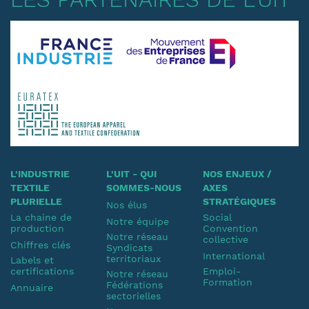
L'INDUSTRIE
L'UIT - QUI
NOS ENJEUX /
TEXTILE
SOMMES-NOUS
AXES
PLURIELLE
STRATÉGIQUES
Nos élus
La chaine de
Social
Notre équipe
production
Convention
Notre réseau
collective
Chiffres clés
Syndicats
International
territoriaux
Labels et
certifications
Emploi-
Notre réseau
Formation
Fédérations
Annuaire
sectorielles