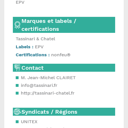
EPV
Marques et labels /
certifications
Tassinari & Chatel
Labels :
EPV
Certifications :
nonfeu®
Contact
M. Jean-Michel CLAIRET
info@tassinari.fr
http://tassinari-chatel.fr
Syndicats / Régions
UNITEX