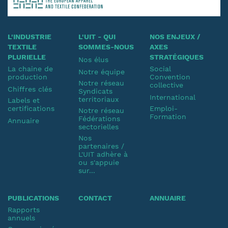
L'INDUSTRIE
L'UIT - QUI
NOS ENJEUX /
TEXTILE
SOMMES-NOUS
AXES
PLURIELLE
STRATÉGIQUES
Nos élus
La chaine de
Social
Notre équipe
production
Convention
Notre réseau
collective
Chiffres clés
Syndicats
International
territoriaux
Labels et
certifications
Emploi-
Notre réseau
Formation
Fédérations
Annuaire
sectorielles
Nos
partenaires /
L'UIT adhère à
ou s'appuie
sur...
PUBLICATIONS
CONTACT
ANNUAIRE
Rapports
annuels