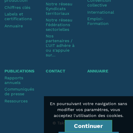
production
Convention
Notre réseau
collective
Chiffres clés
Syndicats
International
territoriaux
Labels et
certifications
Emploi-
Notre réseau
Formation
Fédérations
Annuaire
sectorielles
Nos
partenaires /
L'UIT adhère à
ou s'appuie
sur...
PUBLICATIONS
CONTACT
ANNUAIRE
Rapports
annuels
Communiqués
de presse
Ressources
En poursuivant votre navigation sans
modifier vos paramètres, vous
acceptez l'utilisation des cookies.
© Taktik 2019
Continuer