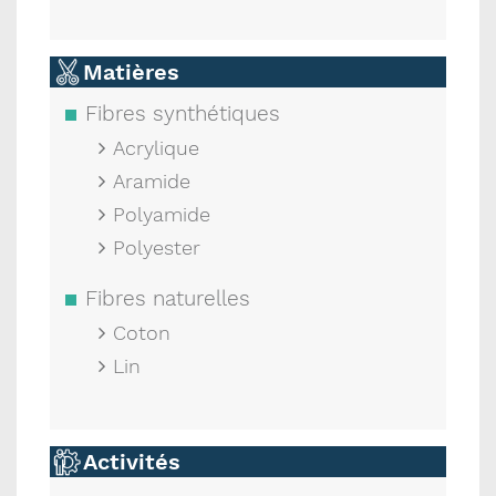
Matières
Fibres synthétiques
Acrylique
Aramide
Polyamide
Polyester
Fibres naturelles
Coton
Lin
Activités