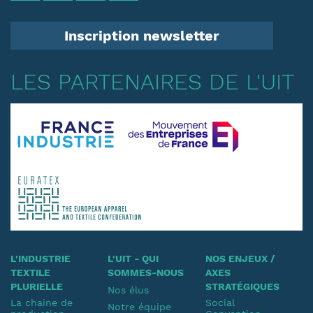
Inscription newsletter
LES PARTENAIRES DE L'UIT
L'INDUSTRIE
L'UIT - QUI
NOS ENJEUX /
TEXTILE
SOMMES-NOUS
AXES
PLURIELLE
STRATÉGIQUES
Nos élus
La chaine de
Social
Notre équipe