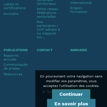
International
territoriaux
Labels et
certifications
Emploi-
Notre réseau
Formation
Fédérations
Annuaire
sectorielles
Nos
partenaires /
L'UIT adhère à
ou s'appuie
sur...
PUBLICATIONS
CONTACT
ANNUAIRE
Rapports
annuels
Communiqués
de presse
Ressources
En poursuivant votre navigation sans
modifier vos paramètres, vous
acceptez l'utilisation des cookies.
© Taktik 2019
Continuer
En savoir plus