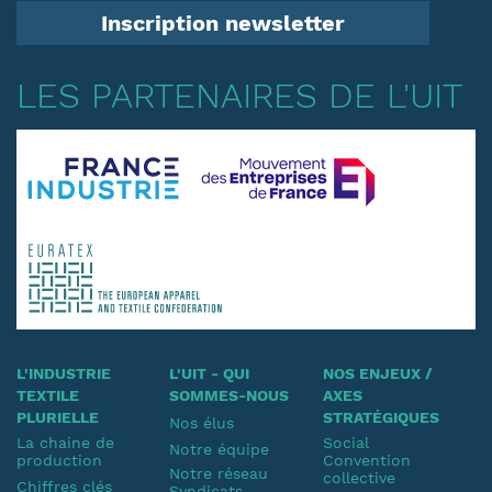
Inscription newsletter
LES PARTENAIRES DE L'UIT
L'INDUSTRIE
L'UIT - QUI
NOS ENJEUX /
TEXTILE
SOMMES-NOUS
AXES
PLURIELLE
STRATÉGIQUES
Nos élus
La chaine de
Social
Notre équipe
production
Convention
Notre réseau
collective
Chiffres clés
Syndicats