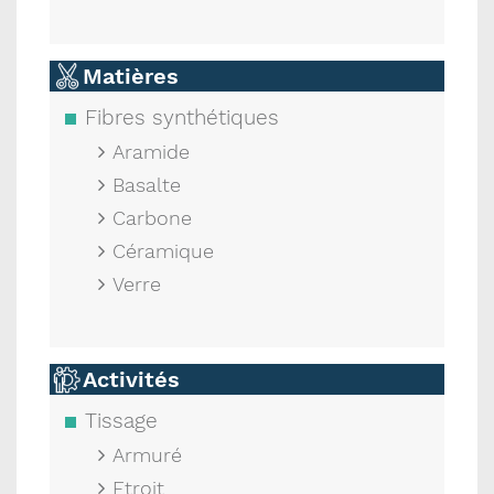
Matières
Fibres synthétiques
Aramide
Basalte
Carbone
Céramique
Verre
Activités
Tissage
Armuré
Etroit