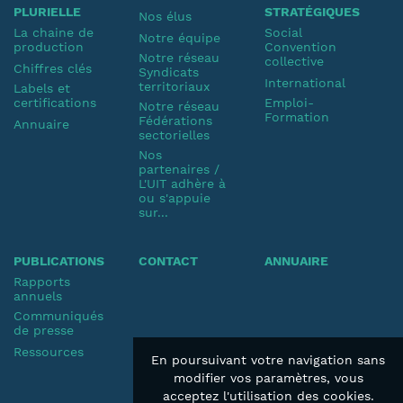
PLURIELLE
STRATÉGIQUES
Nos élus
La chaine de
Social
Notre équipe
production
Convention
Notre réseau
collective
Chiffres clés
Syndicats
International
territoriaux
Labels et
certifications
Emploi-
Notre réseau
Formation
Fédérations
Annuaire
sectorielles
Nos
partenaires /
L'UIT adhère à
ou s'appuie
sur...
PUBLICATIONS
CONTACT
ANNUAIRE
Rapports
annuels
Communiqués
de presse
Ressources
En poursuivant votre navigation sans
modifier vos paramètres, vous
acceptez l'utilisation des cookies.