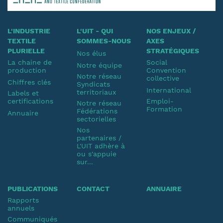
L'INDUSTRIE
L'UIT - QUI
NOS ENJEUX /
TEXTILE
SOMMES-NOUS
AXES
PLURIELLE
STRATÉGIQUES
Nos élus
La chaine de
Social
Notre équipe
production
Convention
Notre réseau
collective
Chiffres clés
Syndicats
International
territoriaux
Labels et
certifications
Emploi-
Notre réseau
Formation
Fédérations
Annuaire
sectorielles
Nos
partenaires /
L'UIT adhère à
ou s'appuie
sur...
PUBLICATIONS
CONTACT
ANNUAIRE
Rapports
annuels
Communiqués