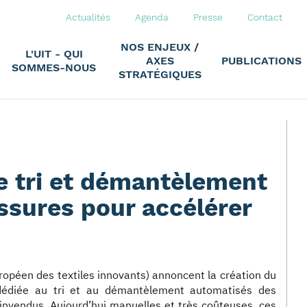
Actualités
Agenda
Presse
Contact
NOS ENJEUX /
L'UIT - QUI
AXES
PUBLICATIONS
SOMMES-NOUS
STRATÉGIQUES
e tri et démantèlement
ussures pour accélérer
opéen des textiles innovants) annoncent la création du
 dédiée au tri et au démantèlement automatisés des
u invendus. Aujourd’hui manuelles et très coûteuses, ces