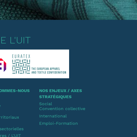
 L'UIT
 SOMMES-NOUS
NOS ENJEUX / AXES
STRATÉGIQUES
Social
e
Convention collective
u
International
rritoriaux
Emploi-Formation
u
sectorielles
es / L'UIT