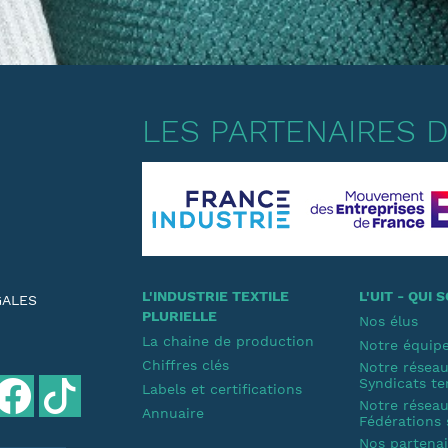
LES PARTENAIRES DE
L'INDUSTRIE TEXTILE
L'UIT - QUI
GALES
PLURIELLE
Nos élus
La chaine de production
Notre équip
Chiffres clés
Notre résea
Syndicats te
Labels et certifications
Notre résea
Annuaire
Fédérations 
Nos partenair