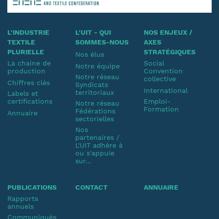
L'INDUSTRIE
L'UIT - QUI
NOS ENJEUX /
TEXTILE
SOMMES-NOUS
AXES
PLURIELLE
STRATÉGIQUES
Nos élus
La chaine de
Social
Notre équipe
production
Convention
Notre réseau
collective
Chiffres clés
Syndicats
International
territoriaux
Labels et
certifications
Emploi-
Notre réseau
Formation
Fédérations
Annuaire
sectorielles
Nos
partenaires /
L'UIT adhère à
ou s'appuie
sur...
PUBLICATIONS
CONTACT
ANNUAIRE
Rapports
annuels
Communiqués