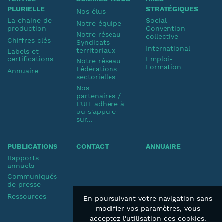
PLURIELLE
STRATÉGIQUES
Nos élus
La chaine de
Social
Notre équipe
production
Convention
Notre réseau
collective
Chiffres clés
Syndicats
International
territoriaux
Labels et
certifications
Emploi-
Notre réseau
Formation
Fédérations
Annuaire
sectorielles
Nos
partenaires /
L'UIT adhère à
ou s'appuie
sur...
PUBLICATIONS
CONTACT
ANNUAIRE
Rapports
annuels
Communiqués
de presse
Ressources
En poursuivant votre navigation sans
modifier vos paramètres, vous
acceptez l'utilisation des cookies.