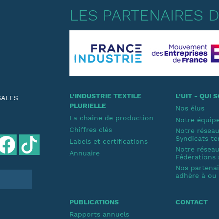
LES PARTENAIRES DE
L'INDUSTRIE TEXTILE
L'UIT - QUI
GALES
PLURIELLE
Nos élus
La chaine de production
Notre équip
Chiffres clés
Notre résea
Syndicats te
Labels et certifications
Notre résea
Annuaire
Fédérations 
Nos partenair
adhère à ou s
PUBLICATIONS
CONTACT
Rapports annuels