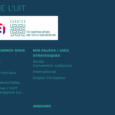
 L'UIT
 SOMMES-NOUS
NOS ENJEUX / AXES
STRATÉGIQUES
Social
e
Convention collective
u
International
rritoriaux
Emploi-Formation
u
sectorielles
es / L'UIT
'appuie sur...
ANNUAIRE