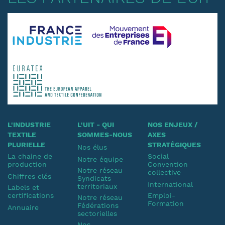
L'INDUSTRIE
L'UIT - QUI
NOS ENJEUX /
TEXTILE
SOMMES-NOUS
AXES
PLURIELLE
STRATÉGIQUES
Nos élus
La chaine de
Social
Notre équipe
production
Convention
Notre réseau
collective
Chiffres clés
Syndicats
International
territoriaux
Labels et
certifications
Emploi-
Notre réseau
Formation
Fédérations
Annuaire
sectorielles
Nos