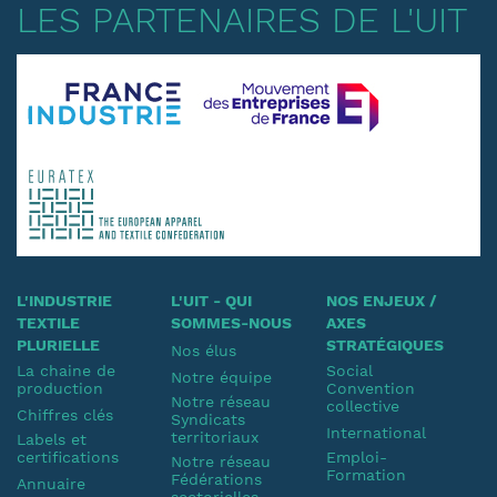
LES PARTENAIRES DE L'UIT
L'INDUSTRIE
L'UIT - QUI
NOS ENJEUX /
TEXTILE
SOMMES-NOUS
AXES
PLURIELLE
STRATÉGIQUES
Nos élus
La chaine de
Social
Notre équipe
production
Convention
Notre réseau
collective
Chiffres clés
Syndicats
International
territoriaux
Labels et
certifications
Emploi-
Notre réseau
Formation
Fédérations
Annuaire
sectorielles