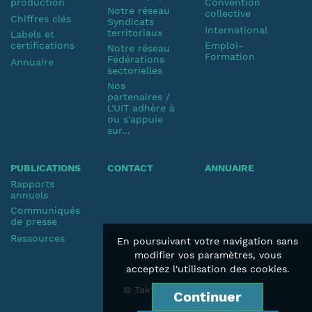
production
Convention
Notre réseau
collective
Chiffres clés
Syndicats
International
territoriaux
Labels et
certifications
Emploi-
Notre réseau
Formation
Fédérations
Annuaire
sectorielles
Nos
partenaires /
L'UIT adhère à
ou s'appuie
sur...
PUBLICATIONS
CONTACT
ANNUAIRE
Rapports
annuels
Communiqués
de presse
Ressources
En poursuivant votre navigation sans
modifier vos paramètres, vous
acceptez l'utilisation des cookies.
© Taktik 2019
Continuer