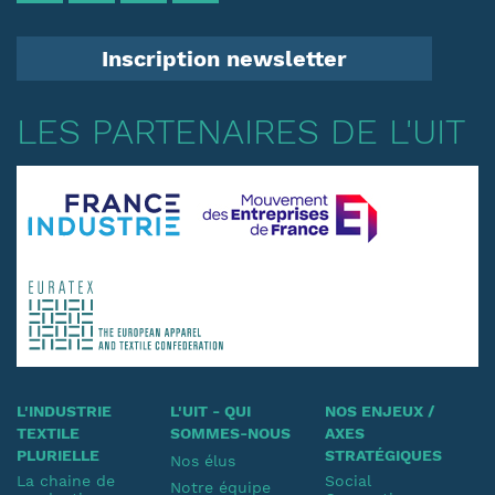
Inscription newsletter
LES PARTENAIRES DE L'UIT
L'INDUSTRIE
L'UIT - QUI
NOS ENJEUX /
TEXTILE
SOMMES-NOUS
AXES
PLURIELLE
STRATÉGIQUES
Nos élus
La chaine de
Social
Notre équipe