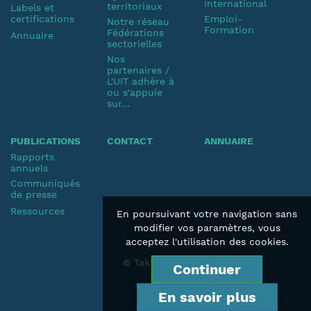
International
territoriaux
Labels et
certifications
Emploi-
Notre réseau
Formation
Fédérations
Annuaire
sectorielles
Nos
partenaires /
L'UIT adhère à
ou s'appuie
sur...
PUBLICATIONS
CONTACT
ANNUAIRE
Rapports
annuels
Communiqués
de presse
Ressources
En poursuivant votre navigation sans
modifier vos paramètres, vous
acceptez l'utilisation des cookies.
© Taktik 2019
Continuer
En savoir plus