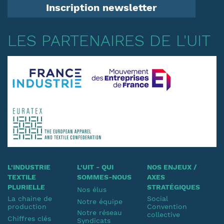
Inscription newsletter
LES PARTENAIRES DE L'UIT
L'INDUSTRIE
L'UIT - QUI
NOS ENJEUX /
TEXTILE
SOMMES-NOUS
AXES
PLURIELLE
STRATÉGIQUES
Nos élus
La chaine de
Social
Notre équipe
production
Convention
Notre réseau
collective
Chiffres clés
Syndicats