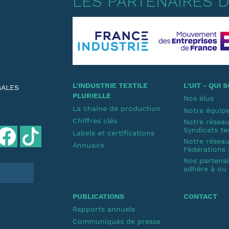
LES PARTENAIRES DE
L'INDUSTRIE TEXTILE
L'UIT - QUI
GALES
PLURIELLE
Nos élus
La chaine de production
Notre équip
Chiffres clés
Notre résea
Syndicats te
Labels et certifications
Notre résea
Annuaire
Fédérations 
Nos partenair
adhère à ou s
PUBLICATIONS
CONTACT
Rapports annuels
Communiqués de presse