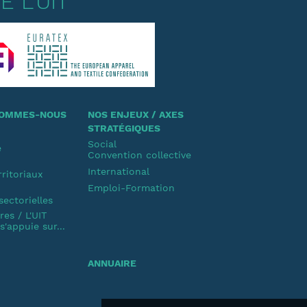
 L'UIT
 SOMMES-NOUS
NOS ENJEUX / AXES
STRATÉGIQUES
Social
e
Convention collective
u
International
rritoriaux
Emploi-Formation
u
sectorielles
es / L'UIT
'appuie sur...
ANNUAIRE