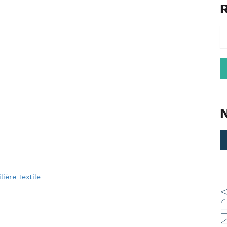
ière Textile
AG