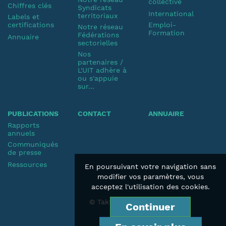
collective
Chiffres clés
Syndicats
International
territoriaux
Labels et
certifications
Emploi-
Notre réseau
Formation
Fédérations
Annuaire
sectorielles
Nos
partenaires /
L'UIT adhère à
ou s'appuie
sur...
PUBLICATIONS
CONTACT
ANNUAIRE
Rapports
annuels
Communiqués
de presse
Ressources
En poursuivant votre navigation sans
modifier vos paramètres, vous
acceptez l'utilisation des cookies.
© Taktik 2019
Continuer