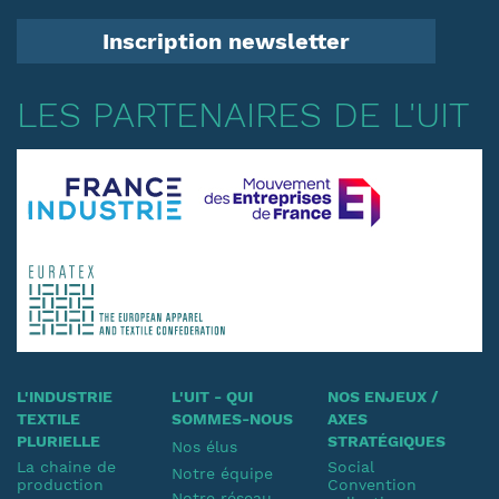
Inscription newsletter
LES PARTENAIRES DE L'UIT
L'INDUSTRIE
L'UIT - QUI
NOS ENJEUX /
TEXTILE
SOMMES-NOUS
AXES
PLURIELLE
STRATÉGIQUES
Nos élus
La chaine de
Social
Notre équipe
production
Convention
Notre réseau