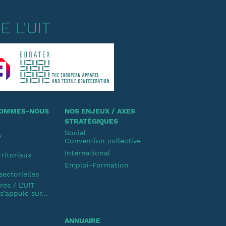
 L'UIT
 SOMMES-NOUS
NOS ENJEUX / AXES
STRATÉGIQUES
Social
e
Convention collective
u
International
rritoriaux
Emploi-Formation
u
sectorielles
es / L'UIT
'appuie sur...
ANNUAIRE