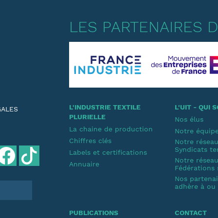
LES PARTENAIRES DE
L'INDUSTRIE TEXTILE
L'UIT - QUI
GALES
PLURIELLE
Nos élus
La chaine de production
Notre équip
Chiffres clés
Notre résea
Syndicats te
Labels et certifications
Notre résea
Annuaire
Fédérations 
Nos partenair
adhère à ou s
PUBLICATIONS
CONTACT