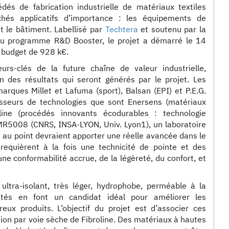
s de fabrication industrielle de matériaux textiles
hés applicatifs d’importance : les équipements de
et le bâtiment. Labellisé par
Techtera
et soutenu par la
du programme R&D Booster, le projet a démarré le 14
 budget de 928 k€.
rs-clés de la future chaîne de valeur industrielle,
ion des résultats qui seront générés par le projet. Les
arques Millet et Lafuma (sport), Balsan (EPI) et P.E.G.
nisseurs de technologies que sont Enersens (matériaux
oline (procédés innovants écodurables : technologie
MR5008 (CNRS, INSA-LYON, Univ. Lyon1), un laboratoire
 au point devraient apporter une réelle avancée dans le
requièrent à la fois une technicité de pointe et des
e conformabilité accrue, de la légèreté, du confort, et
 ultra-isolant, très léger, hydrophobe, perméable à la
étés en font un candidat idéal pour améliorer les
ux produits. L’objectif du projet est d’associer ces
ion par voie sèche de Fibroline. Des matériaux à hautes