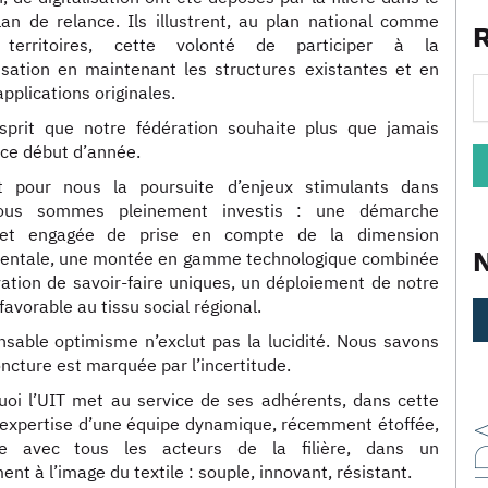
an de relance. Ils illustrent, au plan national comme
territoires, cette volonté de participer à la
lisation en maintenant les structures existantes et en
pplications originales.
esprit que notre fédération souhaite plus que jamais
 ce début d’année.
t pour nous la poursuite d’enjeux stimulants dans
nous sommes pleinement investis : une démarche
 et engagée de prise en compte de la dimension
entale, une montée en gamme technologique combinée
vation de savoir-faire uniques, un déploiement de notre
 favorable au tissu social régional.
nsable optimisme n’exclut pas la lucidité. Nous savons
oncture est marquée par l’incertitude.
uoi l’UIT met au service de ses adhérents, dans cette
l’expertise d’une équipe dynamique, récemment étoffée,
ie avec tous les acteurs de la filière, dans un
nt à l’image du textile : souple, innovant, résistant.