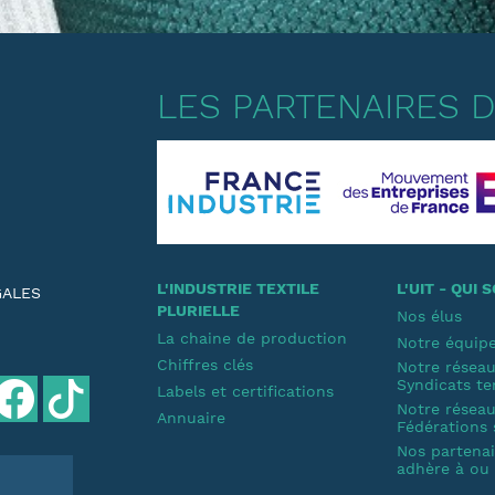
LES PARTENAIRES DE
L'INDUSTRIE TEXTILE
L'UIT - QUI
GALES
PLURIELLE
Nos élus
La chaine de production
Notre équip
Chiffres clés
Notre résea
Syndicats te
Labels et certifications
Notre résea
Annuaire
Fédérations 
Nos partenair
adhère à ou s