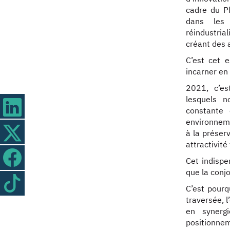
cadre du Pl
dans les 
réindustria
créant des a
C’est cet 
incarner en
2021, c’es
lesquels 
constante
environnem
à la préser
attractivité
Cet indispe
que la conj
C’est pourq
traversée, 
en synerg
positionneme