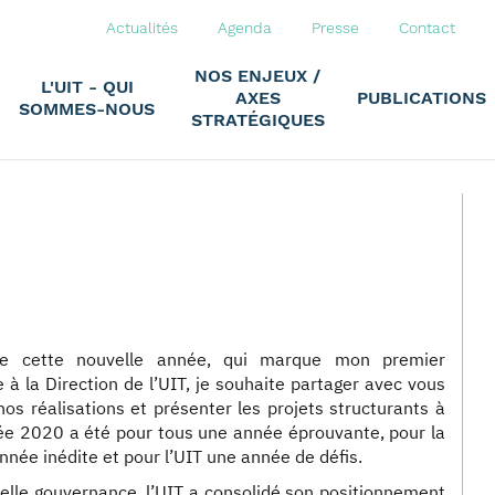
Actualités
Agenda
Presse
Contact
NOS ENJEUX /
L'UIT - QUI
AXES
PUBLICATIONS
SOMMES-NOUS
STRATÉGIQUES
de cette nouvelle année, qui marque mon premier
e à la Direction de l’UIT, je souhaite partager avec vous
 nos réalisations et présenter les projets structurants à
née 2020 a été pour tous une année éprouvante, pour la
année inédite et pour l’UIT une année de défis.
elle gouvernance, l’UIT a consolidé son positionnement