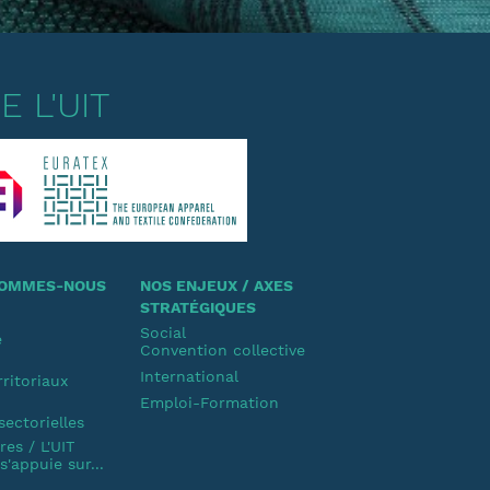
 L'UIT
 SOMMES-NOUS
NOS ENJEUX / AXES
STRATÉGIQUES
Social
e
Convention collective
u
International
rritoriaux
Emploi-Formation
u
sectorielles
es / L'UIT
'appuie sur...