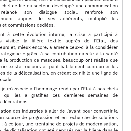
 chef de file du secteur, développé une communication
, relancé son dialogue social, renforcé son
ement auprès de ses adhérents, multiplié les
s et commissions dédiées.
nt à cette évolution interne, la crise a participé à
s visible la filière textile auprès de l’Etat, des
rs et, mieux encore, a amené ceux-ci à la considérer
atégique » grâce à sa contribution directe à la santé
ia la production de masques, beaucoup ont réalisé que
trie existe toujours et peut habilement contourner les
s de la délocalisation, en créant ex nihilo une ligne de
locale.
, je m’associe à l’hommage rendu par l’Etat à nos chefs
se qui les a gratifiés ces dernières semaines de
 décorations.
ation des industries à aller de l’avant pour convertir la
en source de progression et en recherche de solutions
e : à ce jour, une trentaine de projets de modernisation,
, de digitalisation ont été déposés par la filière dans le