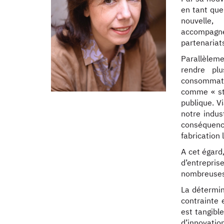
en tant que
nouvelle
accompagn
partenariat
Parallèleme
rendre plu
consommateu
comme « str
publique. V
notre indus
conséquence
fabrication 
A cet égard
d’entrepri
nombreuses
La détermin
contrainte 
est tangibl
d’innovation