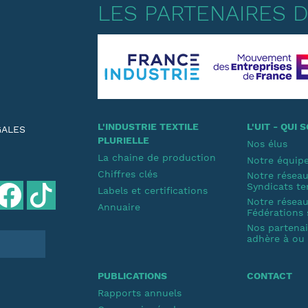
LES PARTENAIRES DE
L'INDUSTRIE TEXTILE
L'UIT - QUI
GALES
PLURIELLE
Nos élus
La chaine de production
Notre équip
Chiffres clés
Notre résea
Syndicats te
Labels et certifications
Notre résea
Annuaire
Fédérations 
Nos partenair
adhère à ou s
PUBLICATIONS
CONTACT
Rapports annuels