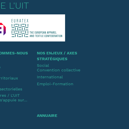
 L'UIT
 SOMMES-NOUS
NOS ENJEUX / AXES
STRATÉGIQUES
Social
e
Convention collective
u
International
rritoriaux
Emploi-Formation
u
sectorielles
es / L'UIT
'appuie sur...
ANNUAIRE