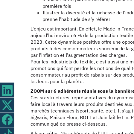
première fois
Illustrer la diversité et la richesse de l'in
prenne l'habitude de s'y référer
L'enjeu est important. En effet, le Made in Fra
aujourd'hui environ 6 % de la production textile
2023. Cette dynamique positive offre une opport
produits à des consommateurs soucieux de la ge
par l'inflation et l'augmentation des charges.
Pour les industriels du textile, c'est aussi une 
promotions qui font perdre les notions de qualit
consommateur au profit de rabais sur des produ
les leurs pour la planète.
ZOOM sur 6 adhérents réunis sous la bannière
Ces six structures, représentatives du dynamisme 
faire local à travers leurs produits destinés au
marchés techniques (sport, santé, etc.). Il s'agit
Sigvaris, Maison Flora, BOTT et Juin fait le Lin. P
communiqué de presse ci-dessous.
À leurs côtés, 25 adhérents de l'UIT seront pré