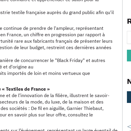
dustrie textile française auprès du grand public afin qu'il
nce continue de prendre de l'ampleur, représentant
 en France, un chiffre en progression par rapport à
unité rare aux fabricants français de présenter leurs
stion de leur budget, restreint ces dernières années
manière de concurrencer le "Black Friday" et autres
é et d'origine au
its importés de loin et moins vertueux que
 « Textiles de France »
et de l’innovation de la filière, illustrent le savoir-
x secteurs de la mode, du luxe, de la maison et des
 des sociétés : De fil en aiguille, Garnier Thiebaut,
our en savoir plus sur leur offre, consultez le
sents sur l’événement, représentant un large éventail de