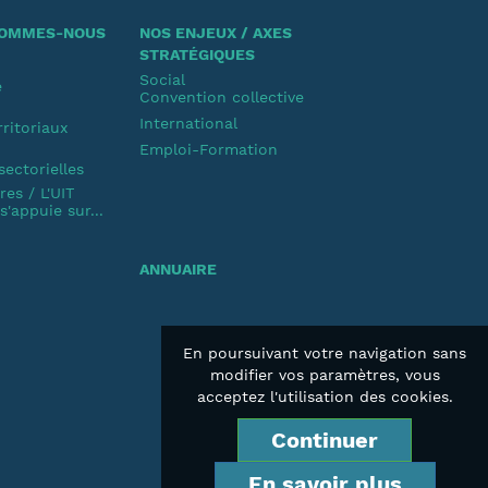
 SOMMES-NOUS
NOS ENJEUX / AXES
STRATÉGIQUES
Social
e
Convention collective
u
International
rritoriaux
Emploi-Formation
u
sectorielles
es / L'UIT
'appuie sur...
ANNUAIRE
En poursuivant votre navigation sans
modifier vos paramètres, vous
acceptez l'utilisation des cookies.
Continuer
En savoir plus