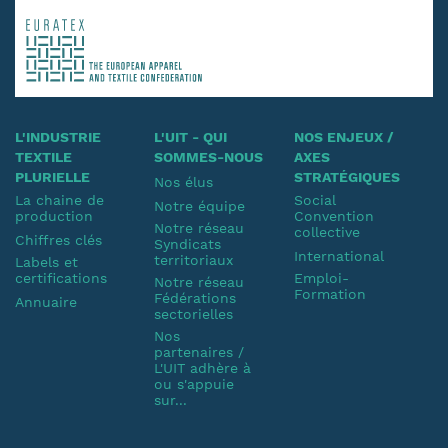
L'INDUSTRIE
L'UIT - QUI
NOS ENJEUX /
TEXTILE
SOMMES-NOUS
AXES
PLURIELLE
STRATÉGIQUES
Nos élus
La chaine de
Social
Notre équipe
production
Convention
Notre réseau
collective
Chiffres clés
Syndicats
International
territoriaux
Labels et
certifications
Emploi-
Notre réseau
Formation
Fédérations
Annuaire
sectorielles
Nos
partenaires /
L'UIT adhère à
ou s'appuie
sur...