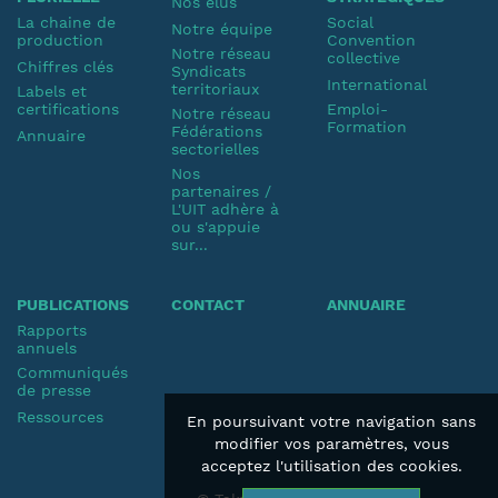
Nos élus
La chaine de
Social
Notre équipe
production
Convention
Notre réseau
collective
Chiffres clés
Syndicats
International
territoriaux
Labels et
certifications
Emploi-
Notre réseau
Formation
Fédérations
Annuaire
sectorielles
Nos
partenaires /
L'UIT adhère à
ou s'appuie
sur...
PUBLICATIONS
CONTACT
ANNUAIRE
Rapports
annuels
Communiqués
de presse
Ressources
En poursuivant votre navigation sans
modifier vos paramètres, vous
acceptez l'utilisation des cookies.