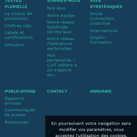
TEXTILE
SOMMES-NOUS
AXES
PLURIELLE
STRATÉGIQUES
Nos élus
La chaine de
Social
Notre équipe
production
Convention
Notre réseau
collective
Chiffres clés
Syndicats
International
territoriaux
Labels et
certifications
Emploi-
Notre réseau
Formation
Fédérations
Annuaire
sectorielles
Nos
partenaires /
L'UIT adhère à
ou s'appuie
sur...
PUBLICATIONS
CONTACT
ANNUAIRE
Rapports
annuels
Communiqués
de presse
Ressources
En poursuivant votre navigation sans
modifier vos paramètres, vous
acceptez l'utilisation des cookies.