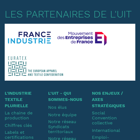
LES PARTENAIRES DE L'UIT
L'INDUSTRIE
L'UIT - QUI
NOS ENJEUX /
TEXTILE
SOMMES-NOUS
AXES
PLURIELLE
STRATÉGIQUES
Nos élus
La chaine de
Social
Notre équipe
production
Convention
Notre réseau
collective
Chiffres clés
Syndicats
International
territoriaux
Labels et
certifications
Emploi-
Notre réseau