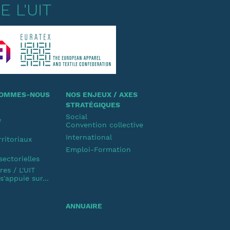
 L'UIT
 SOMMES-NOUS
NOS ENJEUX / AXES
STRATÉGIQUES
Social
e
Convention collective
u
International
rritoriaux
Emploi-Formation
u
sectorielles
es / L'UIT
'appuie sur...
ANNUAIRE