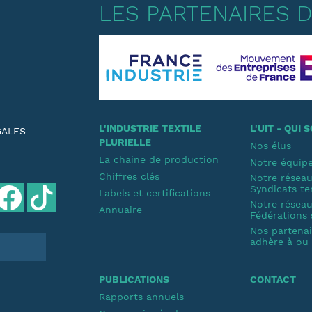
LES PARTENAIRES DE
L'INDUSTRIE TEXTILE
L'UIT - QUI
GALES
PLURIELLE
Nos élus
La chaine de production
Notre équip
Chiffres clés
Notre résea
Syndicats te
Labels et certifications
Notre résea
Annuaire
Fédérations 
Nos partenair
adhère à ou s
PUBLICATIONS
CONTACT
Rapports annuels