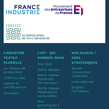
L'INDUSTRIE
L'UIT - QUI
NOS ENJEUX /
TEXTILE
SOMMES-NOUS
AXES
PLURIELLE
STRATÉGIQUES
Nos élus
La chaine de
Social
Notre équipe
production
Convention
Notre réseau
collective
Chiffres clés
Syndicats
International
territoriaux
Labels et
certifications
Emploi-
Notre réseau
Formation
Fédérations
Annuaire
sectorielles
Nos
partenaires /
L'UIT adhère à