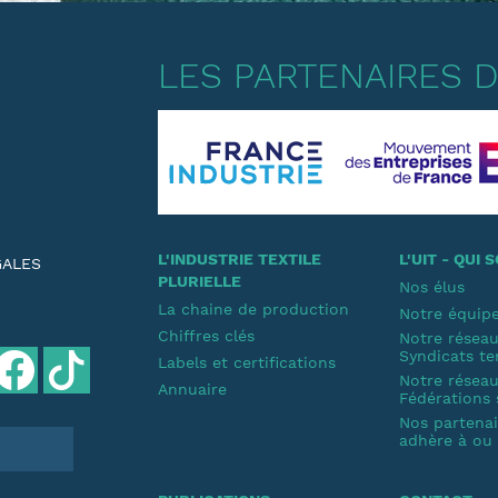
LES PARTENAIRES DE
L'INDUSTRIE TEXTILE
L'UIT - QUI
GALES
PLURIELLE
Nos élus
La chaine de production
Notre équip
Chiffres clés
Notre résea
Syndicats te
Labels et certifications
Notre résea
Annuaire
Fédérations 
Nos partenair
adhère à ou s