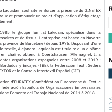
o Laquidain souhaite renforcer la présence du GINETEX
aux et promouvoir un projet d'application d'étiquetage
illement.
 1985 le groupe familial Lakidain, spécialisé dans la
cessoires et de tissus. L'entreprise est basée en Navarre
 la province de Barcelone) depuis 1976. Disposant d’une
ie textile, Alejandro Laquidain est titulaire d'un diplôme
us en chaîne, obtenu à Obertshausen (Allemagne). Il a
érentes organisations espagnoles entre 2008 et 2019 :
 Bordados y Encajes (TBE), la Federación Textil Sedera
TEXFOR et le Consejo Intertextil Español (CIE).
ration d'EURATEX (Confédération Européenne du Textile
onfederación Española de Organizaciones Empresariales
talane Fomento del Trabajo Nacional de 2011 à 2018.