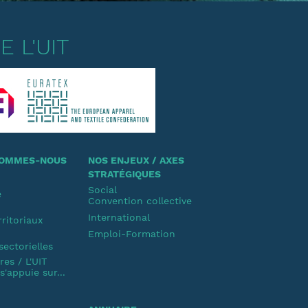
 L'UIT
 SOMMES-NOUS
NOS ENJEUX / AXES
STRATÉGIQUES
Social
e
Convention collective
u
International
rritoriaux
Emploi-Formation
u
sectorielles
es / L'UIT
'appuie sur...