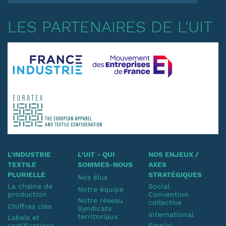
LES PARTENAIRES DE L'UIT
L'INDUSTRIE
L'UIT - QUI
NOS ENJEUX /
TEXTILE
SOMMES-NOUS
AXES
PLURIELLE
STRATÉGIQUES
Nos élus
La chaine de
Social
Notre équipe
production
Convention
Notre réseau
collective
Chiffres clés
Syndicats
International
territoriaux
Labels et
certifications
Emploi-