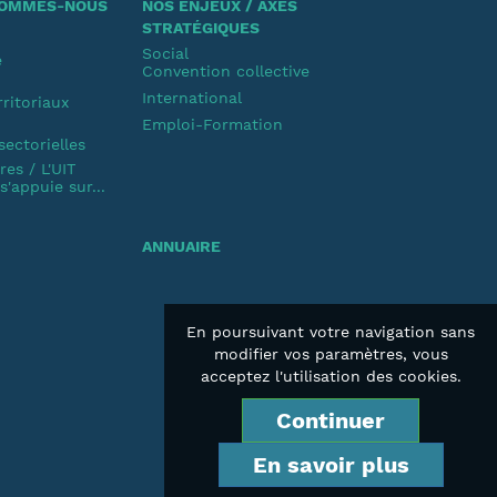
 SOMMES-NOUS
NOS ENJEUX / AXES
STRATÉGIQUES
Social
e
Convention collective
u
International
rritoriaux
Emploi-Formation
u
sectorielles
es / L'UIT
'appuie sur...
ANNUAIRE
En poursuivant votre navigation sans
modifier vos paramètres, vous
acceptez l'utilisation des cookies.
Continuer
En savoir plus