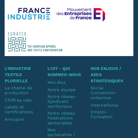
L'INDUSTRIE
L'UIT - QUI
NOS ENJEUX /
TEXTILE
SOMMES-NOUS
AXES
PLURIELLE
STRATÉGIQUES
Nos élus
La chaine de
Social
Notre équipe
production
Convention
Notre réseau
collective
Chiffres clés
Syndicats
International
territoriaux
Labels et
certifications
Emploi-
Notre réseau
Formation
Fédérations
Annuaire
sectorielles
Nos
partenaires /