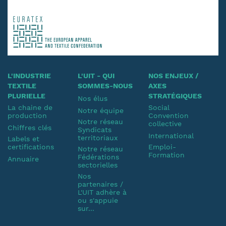
L'INDUSTRIE
L'UIT - QUI
NOS ENJEUX /
TEXTILE
SOMMES-NOUS
AXES
PLURIELLE
STRATÉGIQUES
Nos élus
La chaine de
Social
Notre équipe
production
Convention
Notre réseau
collective
Chiffres clés
Syndicats
International
territoriaux
Labels et
certifications
Emploi-
Notre réseau
Formation
Fédérations
Annuaire
sectorielles
Nos
partenaires /
L'UIT adhère à
ou s'appuie
sur...