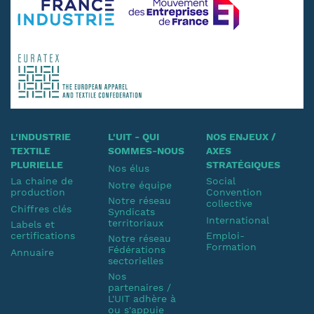
L'INDUSTRIE
L'UIT - QUI
NOS ENJEUX /
TEXTILE
SOMMES-NOUS
AXES
PLURIELLE
STRATÉGIQUES
Nos élus
La chaine de
Social
Notre équipe
production
Convention
Notre réseau
collective
Chiffres clés
Syndicats
International
territoriaux
Labels et
certifications
Emploi-
Notre réseau
Formation
Fédérations
Annuaire
sectorielles
Nos
partenaires /
L'UIT adhère à
ou s'appuie