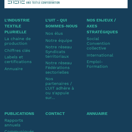
L'INDUSTRIE
L'UIT - QUI
NOS ENJEUX /
TEXTILE
SOMMES-NOUS
AXES
PLURIELLE
STRATÉGIQUES
Nos élus
La chaine de
Social
Notre équipe
production
Convention
Notre réseau
collective
Chiffres clés
Syndicats
International
territoriaux
Labels et
certifications
Emploi-
Notre réseau
Formation
Fédérations
Annuaire
sectorielles
Nos
partenaires /
L'UIT adhère à
ou s'appuie
sur...
PUBLICATIONS
CONTACT
ANNUAIRE
Rapports
annuels
Communiqués