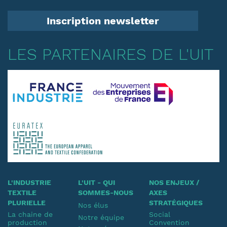
Inscription newsletter
LES PARTENAIRES DE L'UIT
L'INDUSTRIE
L'UIT - QUI
NOS ENJEUX /
TEXTILE
SOMMES-NOUS
AXES
PLURIELLE
STRATÉGIQUES
Nos élus
La chaine de
Social
Notre équipe
production
Convention