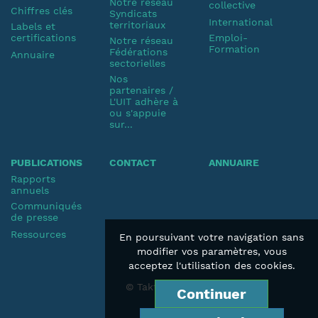
Notre réseau
collective
Chiffres clés
Syndicats
International
territoriaux
Labels et
certifications
Emploi-
Notre réseau
Formation
Fédérations
Annuaire
sectorielles
Nos
partenaires /
L'UIT adhère à
ou s'appuie
sur...
PUBLICATIONS
CONTACT
ANNUAIRE
Rapports
annuels
Communiqués
de presse
Ressources
En poursuivant votre navigation sans
modifier vos paramètres, vous
acceptez l'utilisation des cookies.
© Taktik 2019
Continuer