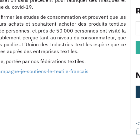
obilisation sans précédent pour fabriquer des masques et
se du covid-19.
nfirmer les études de consommation et prouvent que les
urs achats et souhaitent acheter des produits textiles
de personnes, et près de 50 000 personnes ont visité la
rablement perçue tant au niveau du consommateur, que
s publics. L’Union des Industries Textiles espère que ce
es auprès des entreprises textiles.
e, portée par nos fédérations textiles.
campagne-je-soutiens-le-textile-francais