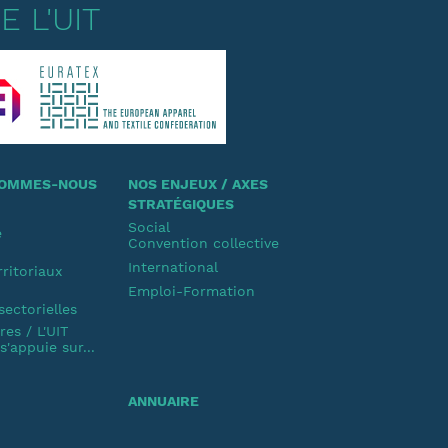
 L'UIT
 SOMMES-NOUS
NOS ENJEUX / AXES
STRATÉGIQUES
Social
e
Convention collective
u
International
rritoriaux
Emploi-Formation
u
sectorielles
es / L'UIT
'appuie sur...
ANNUAIRE