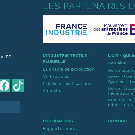
LES PARTENAIRES DE
L'INDUSTRIE TEXTILE
L'UIT - QUI
GALES
PLURIELLE
Nos élus
La chaine de production
Notre équip
Chiffres clés
Notre résea
Syndicats te
Labels et certifications
Notre résea
Annuaire
Fédérations 
Nos partenair
adhère à ou s
PUBLICATIONS
CONTACT
Rapports annuels