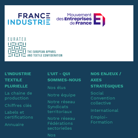
L'INDUSTRIE
L'UIT - QUI
NOS ENJEUX /
TEXTILE
SOMMES-NOUS
AXES
PLURIELLE
STRATÉGIQUES
Nos élus
La chaine de
Social
Notre équipe
production
Convention
Notre réseau
collective
Chiffres clés
Syndicats
International
territoriaux
Labels et
certifications
Emploi-
Notre réseau
Formation
Fédérations
Annuaire
sectorielles
Nos