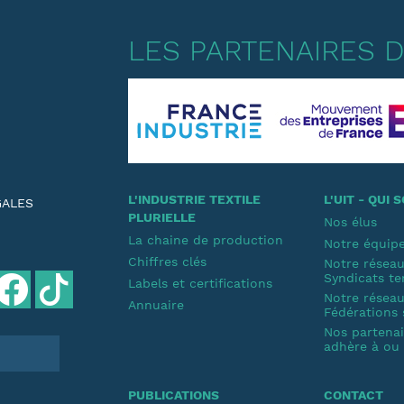
LES PARTENAIRES DE
L'INDUSTRIE TEXTILE
L'UIT - QUI
GALES
PLURIELLE
Nos élus
La chaine de production
Notre équip
Chiffres clés
Notre résea
Syndicats te
Labels et certifications
Notre résea
Annuaire
Fédérations 
Nos partenair
adhère à ou s
PUBLICATIONS
CONTACT