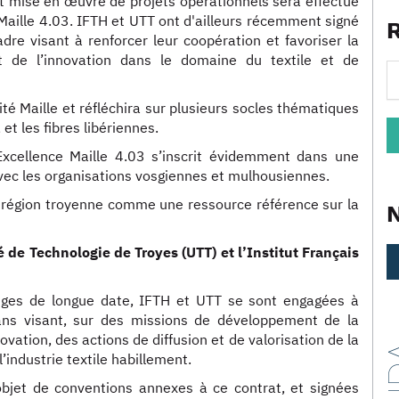
et mise en œuvre de projets opérationnels sera effectué
 Maille 4.03. IFTH et UTT ont d'ailleurs récemment signé
re visant à renforcer leur coopération et favoriser la
rt de l’innovation dans le domaine du textile et de
cité Maille et réfléchira sur plusieurs socles thématiques
et les fibres libériennes.
d’Excellence Maille 4.03 s’inscrit évidemment dans une
avec les organisations vosgiennes et mulhousiennes.
la région troyenne comme une ressource référence sur la
 de Technologie de Troyes (UTT) et l’Institut Français
anges de longue date, IFTH et UTT se sont engagées à
ans visant, sur des missions de développement de la
vation, des actions de diffusion et de valorisation de la
l’industrie textile habillement.
’objet de conventions annexes à ce contrat, et signées