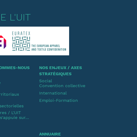
 L'UIT
 SOMMES-NOUS
NOS ENJEUX / AXES
STRATÉGIQUES
Social
e
Convention collective
u
International
rritoriaux
Emploi-Formation
u
sectorielles
es / L'UIT
'appuie sur...
ANNUAIRE